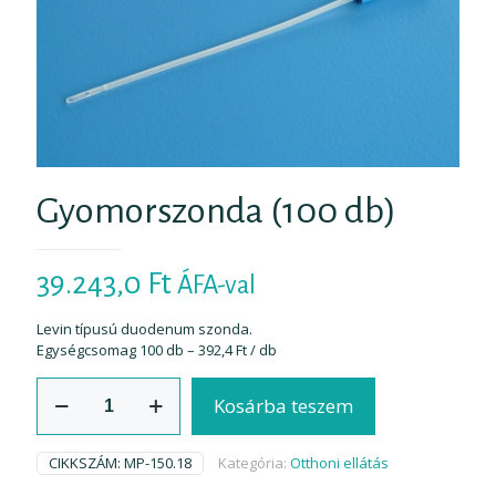
Gyomorszonda (100 db)
39.243,0
Ft
ÁFA-val
Levin típusú duodenum szonda.
Egységcsomag 100 db – 392,4 Ft / db
Gyomorszonda
Kosárba teszem
(100
db)
mennyiség
CIKKSZÁM:
MP-150.18
Kategória:
Otthoni ellátás