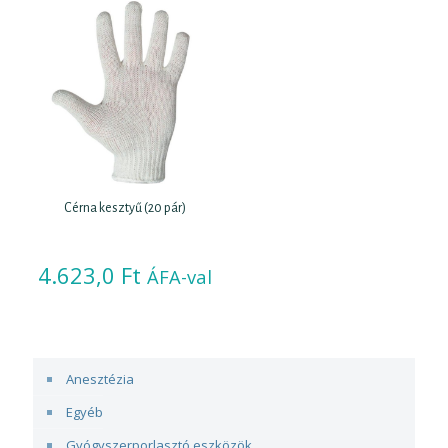
Cérna kesztyű (20 pár)
4.623,0
Ft
ÁFA-val
Anesztézia
Egyéb
Gyógyszerporlasztó eszközök