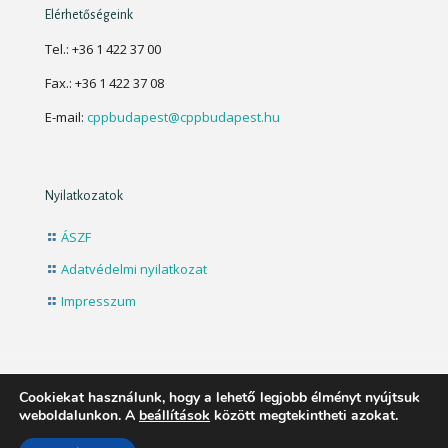
Elérhetőségeink
Tel.: +36 1 422 37 00
Fax.: +36 1 422 37 08
E-mail:
cppbudapest@cppbudapest.hu
Nyilatkozatok
ÁSZF
Adatvédelmi nyilatkozat
Impresszum
Cookiekat használunk, hogy a lehető legjobb élményt nyújtsuk
© 2024 CPP Budapest Kft. - Webáruház | All Rights
weboldalunkon. A
beállítások
között megtekintheti azokat.
Reserved | Created by:
WinklerNet.hu