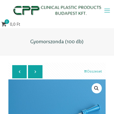
0
0,0 Ft
Gyomorszonda (100 db)
Összeset