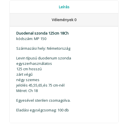
Leírás
Vélemények
0
Duodenal szonda 125cm 18Ch
kódszám: MP 150
Származási hely: Németország
Levin típusú duodenum szonda
egyszerhasználatos
125 cm hosszú
zárt végű
négy szemes
jelölés 45,55,65,és 75 cm-nél
Méret: Ch 18
Egyesével sterilen csomagolva.
Eladási egységcsomag: 100 db