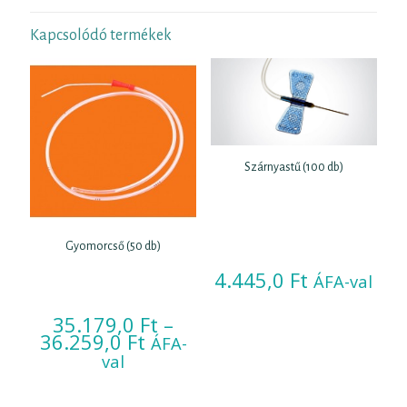
Kapcsolódó termékek
Szárnyastű (100 db)
Gyomorcső (50 db)
4.445,0
Ft
ÁFA-val
35.179,0
Ft
–
Ártartomány:
36.259,0
Ft
ÁFA-
35.179,0 Ft
val
-
36.259,0 Ft