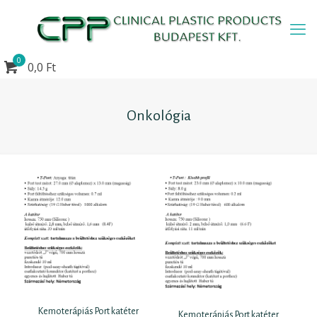
0
0,0 Ft
Onkológia
Kemoterápiás Port katéter
Kemoterápiás Port katéter