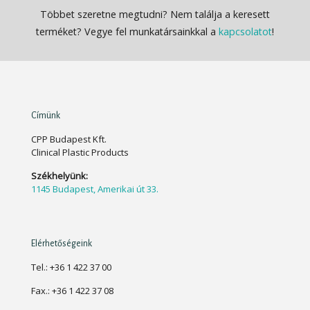
Többet szeretne megtudni? Nem találja a keresett
terméket? Vegye fel munkatársainkkal a
kapcsolatot
!
Címünk
CPP Budapest Kft.
Clinical Plastic Products
Székhelyünk:
1145 Budapest, Amerikai út 33.
Elérhetőségeink
Tel.: +36 1 422 37 00
Fax.: +36 1 422 37 08