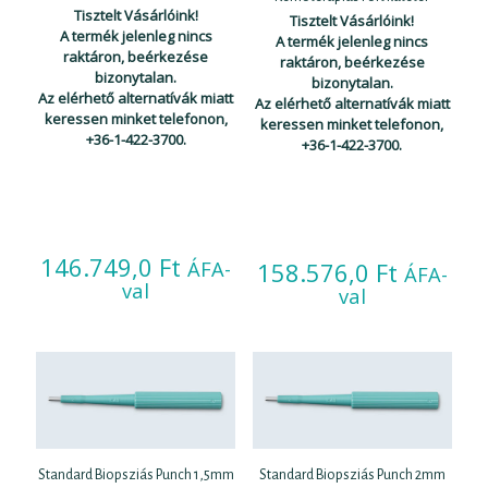
Tisztelt Vásárlóink!
Tisztelt Vásárlóink!
A termék jelenleg nincs
A termék jelenleg nincs
raktáron, beérkezése
raktáron, beérkezése
bizonytalan.
bizonytalan.
Az elérhető alternatívák miatt
Az elérhető alternatívák miatt
keressen minket telefonon,
keressen minket telefonon,
+36-1-422-3700.
+36-1-422-3700.
146.749,0
Ft
ÁFA-
158.576,0
Ft
ÁFA-
val
val
Standard Biopsziás Punch 1,5mm
Standard Biopsziás Punch 2mm