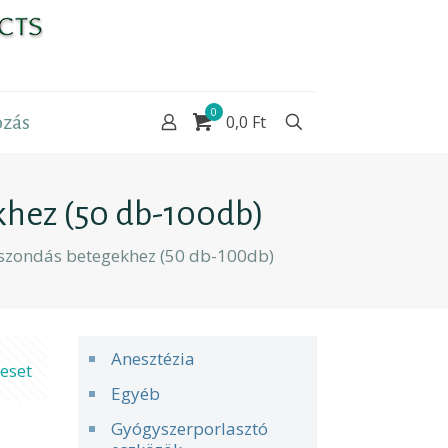
0
zás
0,0 Ft
khez (50 db-100db)
 szondás betegekhez (50 db-100db)
Anesztézia
eset
Egyéb
Gyógyszerporlasztó