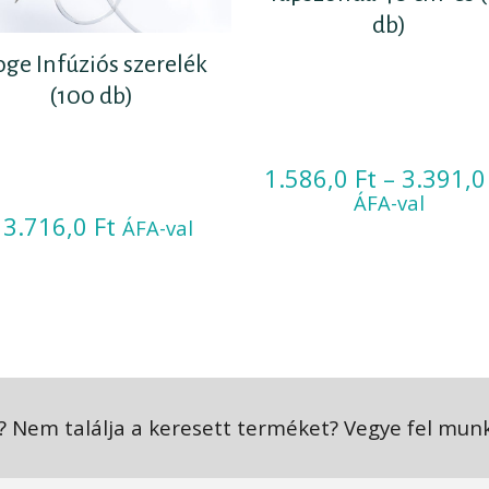
db)
oge Infúziós szerelék
(100 db)
1.586,0
Ft
–
3.391,
ÁFA-val
13.716,0
Ft
ÁFA-val
 Nem találja a keresett terméket? Vegye fel mun