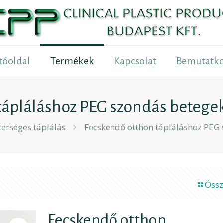
tóoldal
Termékek
Kapcsolat
Bemutatko
tápláláshoz PEG szondás betege
erséges táplálás
Fecskendő otthon tápláláshoz PEG
Össz
Fecskendő otthon