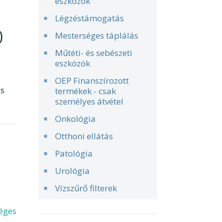
eszközök
Légzéstámogatás
)
Mesterséges táplálás
Műtéti- és sebészeti
eszközök
mány:
OEP Finanszírozott
t
is
termékek - csak
személyes átvétel
Ft
Onkológia
Otthoni ellátás
Patológia
Urológia
Vízszűrő filterek
éges