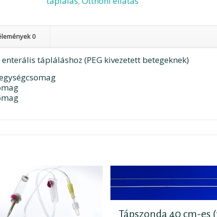
táplálás
,
Otthoni ellátás
betegekhez
(50
db-
élemények
0
100db)
mennyiség
 enterális tápláláshoz (PEG kivezetett betegeknek)
oz egységcsomag
somag
somag
Tápszonda 40 cm-es 