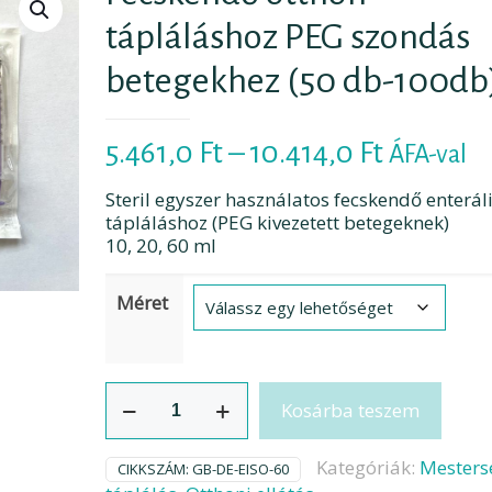
tápláláshoz PEG szondás
betegekhez (50 db-100db
Ártarto
5.461,0
Ft
–
10.414,0
Ft
ÁFA-val
5.461,0 F
Steril egyszer használatos fecskendő enterál
-
tápláláshoz (PEG kivezetett betegeknek)
10, 20, 60 ml
10.414,0 
Méret
Fecskendő
Kosárba teszem
otthon
tápláláshoz
PEG
Kategóriák:
Mesters
CIKKSZÁM:
GB-DE-EISO-60
szondás