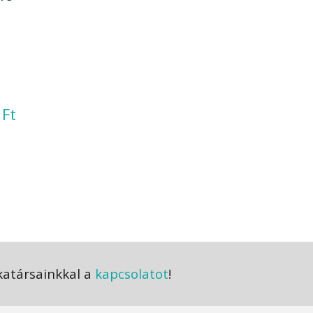
Ártartomány:
0
Ft
1.586,0 Ft
-
3.391,0 Ft
katársainkkal a
kapcsolatot
!