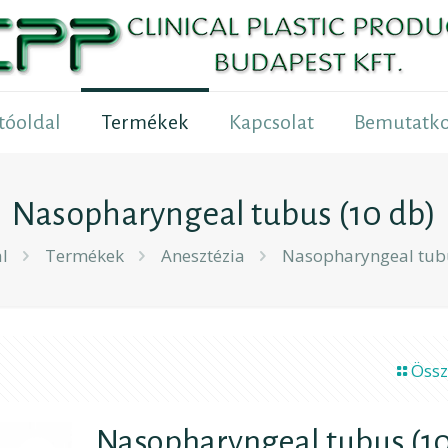
tóoldal
Termékek
Kapcsolat
Bemutatko
Nasopharyngeal tubus (10 db)
l
Termékek
Anesztézia
Nasopharyngeal tubu
Össz
Nasopharyngeal tubus (1