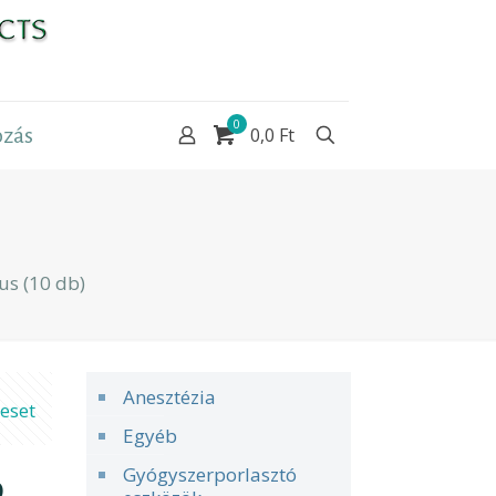
0
zás
0,0 Ft
s (10 db)
Anesztézia
eset
Egyéb
Gyógyszerporlasztó
0