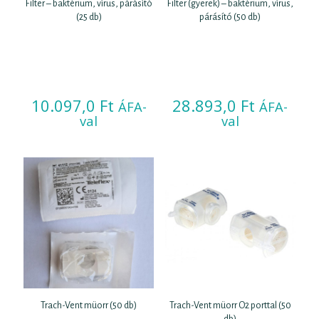
Filter – baktérium, vírus, párásító
Filter (gyerek) – baktérium, vírus,
(25 db)
párásító (50 db)
10.097,0
Ft
28.893,0
Ft
ÁFA-
ÁFA-
val
val
Trach-Vent müorr (50 db)
Trach-Vent müorr O2 porttal (50
db)