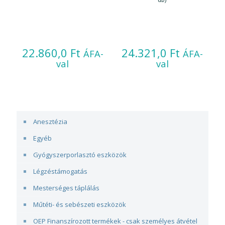
22.860,0
Ft
24.321,0
Ft
ÁFA-
ÁFA-
val
val
Anesztézia
Egyéb
Gyógyszerporlasztó eszközök
Légzéstámogatás
Mesterséges táplálás
Műtéti- és sebészeti eszközök
OEP Finanszírozott termékek - csak személyes átvétel