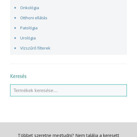
Onkológia
Otthoni ellátás
Patológia
Urológia
Vízszűrő filterek
Keresés
Többet szeretne megtudni? Nem találja a keresett