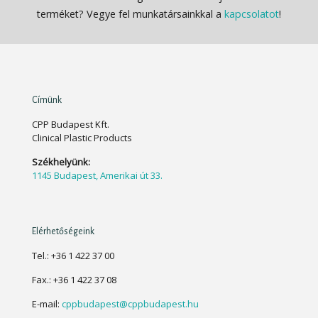
terméket? Vegye fel munkatársainkkal a
kapcsolatot
!
Címünk
CPP Budapest Kft.
Clinical Plastic Products
Székhelyünk:
1145 Budapest, Amerikai út 33.
Elérhetőségeink
Tel.: +36 1 422 37 00
Fax.: +36 1 422 37 08
E-mail:
cppbudapest@cppbudapest.hu