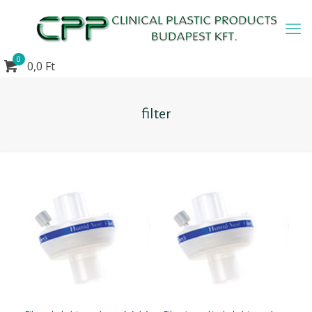
0
0,0 Ft
filter