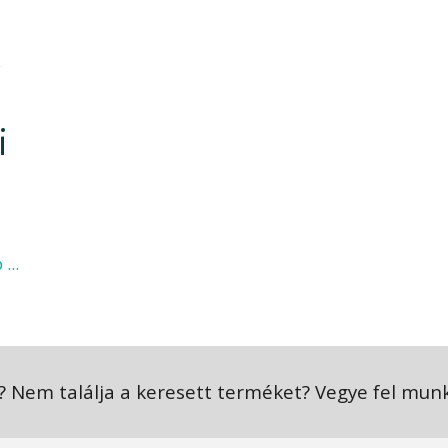
A
i
...
 Nem találja a keresett terméket? Vegye fel mun