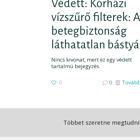
Védett: Kórházi
vízszűrő filterek: 
betegbiztonság
láthatatlan bástyá
Nincs kivonat, mert ez egy védett
tartalmú bejegyzés.
0
0
Tovább 
Többet szeretne megtudni?