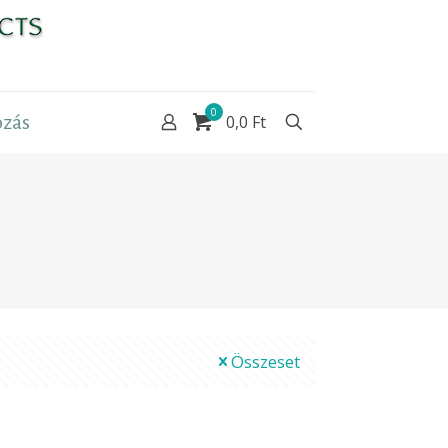
0
zás
0,0 Ft
Összeset